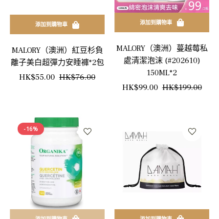
添加到購物車
添加到購物車
MALORY（澳洲）蔓越莓私
MALORY（澳洲）紅豆杉負
處清潔泡沫 (#202610)
離子美白超彈力安睡褲*2包
150ML*2
正
銷
HK$55.00
HK$76.00
正
銷
HK$99.00
HK$199.00
常
售
常
售
價
價
價
價
格
格
-16%
格
格
添加到購物車
添加到購物車