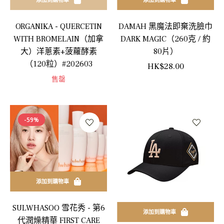
ORGANIKA - QUERCETIN
DAMAH 黑魔法即棄洗臉巾
WITH BROMELAIN（加拿
DARK MAGIC（260克 / 約
大）洋蔥素+菠蘿酵素
80片）
（120粒）#202603
正
HK$28.00
售罄
常
價
格
-59%
添加到購物車
SULWHASOO 雪花秀 - 第6
添加到購物車
代潤燥精華 FIRST CARE