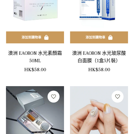
添加到購物車
添加到購物車
澳洲 EAORON 水光素顏霜
澳洲 EAORON 水光玻尿酸
50ML
白面膜（1盒5片裝）
正
正
HK$58.00
HK$58.00
常
常
價
價
格
格