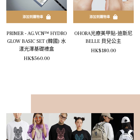
添加到購物車
添加到購物車
PRIMER - AG.VCN™ HYDRO
OHORA光療美甲貼-迪斯尼
GLOW BASIC SET (韓國) 水
BELLE 貝兒公主
漾光澤基礎禮盒
正
HK$180.00
正
HK$560.00
常
常
價
價
格
格