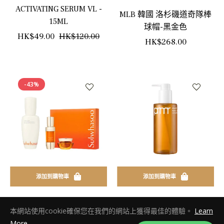
ACTIVATING SERUM VL -
MLB 韓國 洛杉磯道奇隊棒
15ML
球帽-黑金色
正
銷
HK$49.00
HK$120.00
正
HK$268.00
常
售
常
價
價
價
格
格
-43%
格
添加到購物車
添加到購物車
雪花秀 SULWHASOO - 潤燥
PRIMERA - PERFECT OIL TO
本網站使用cookie確保您在我們的網站上獲得最佳的體驗。
Learn
煥活肌底精華液套装 FIRST
FOAM CLEANSER（韓國）2
More