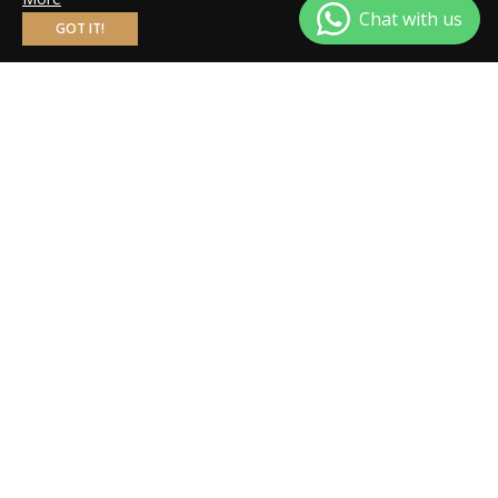
CARE ACTIVATING SERUM
合1完美卸妝油 + 潔面泡沫
GOT IT!
VL SET(#202601)
200ML(202512)
正
銷
正
HK$580.00
HK$1,030.00
HK$208.00
常
售
常
價
價
價
格
格
格