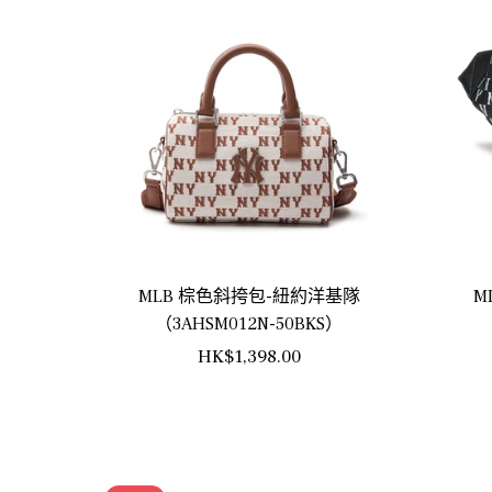
MLB 棕色斜挎包-紐約洋基隊
M
（3AHSM012N-50BKS）
正
HK$1,398.00
常
價
格