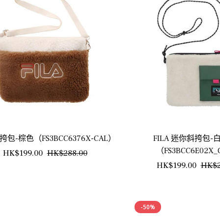
斜挎包-棕色（FS3BCC6376X-CAL）
FILA 迷你斜挎包-
（FS3BCC6E02X
正
銷
HK$199.00
HK$288.00
正
HK$199.00
HK$2
常
售
常
價
價
價
格
格
-50%
格