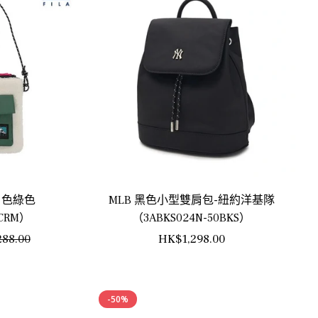
白色綠色
MLB 黑色小型雙肩包-紐約洋基隊
_CRM）
（3ABKS024N-50BKS）
銷
正
88.00
HK$1,298.00
售
常
價
價
-50%
格
格