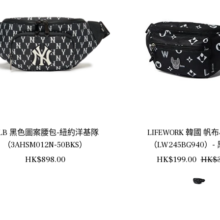
LB 黑色圖案腰包-紐約洋基隊
LIFEWORK 韓國 
（3AHSM012N-50BKS）
（LW245BG940）
正
正
HK$898.00
HK$199.00
HK$3
常
常
價
價
格
格