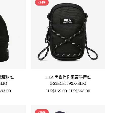
-54%
芯絨雙肩包
FILA 黑色迷你束帶斜挎包
BLK）
（FS3BCE5392X-BLK）
銷
正
銷
93.00
HK$169.00
HK$368.00
售
常
售
價
價
價
-30%