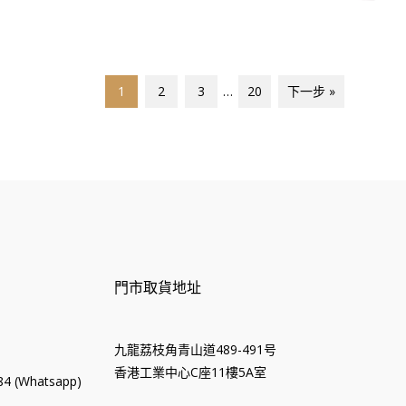
價
價
價
格
格
格
1
2
3
…
20
下一步 »
門市取貨地址
九龍荔枝角青山道489-491号
香港工業中心C座11樓5A室
4 (Whatsapp)