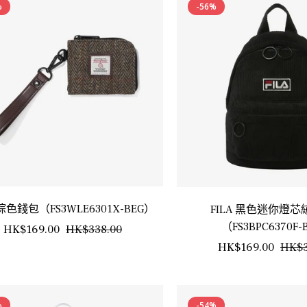
%
-56%
 棕色錢包（FS3WLE6301X-BEG）
FILA 黑色迷你燈
（FS3BPC6370F-
正
銷
HK$169.00
HK$338.00
正
HK$169.00
HK$3
常
售
常
價
價
價
格
格
%
-54%