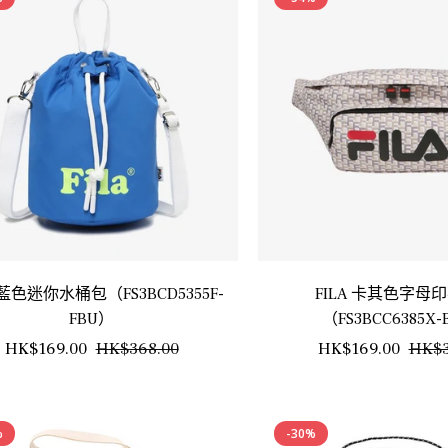
格
A 藍色迷你水桶包（FS3BCD5355F-
FILA 卡其色字母
FBU）
（FS3BCC6385X
正
銷
正
HK$169.00
HK$368.00
HK$169.00
HK$3
常
售
常
價
價
價
%
-30%
格
格
格