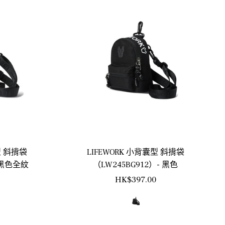
型 斜揹袋
LIFEWORK 小背囊型 斜揹袋
- 黑色全紋
（LW245BG912）- 黑色
正
HK$397.00
常
價
格