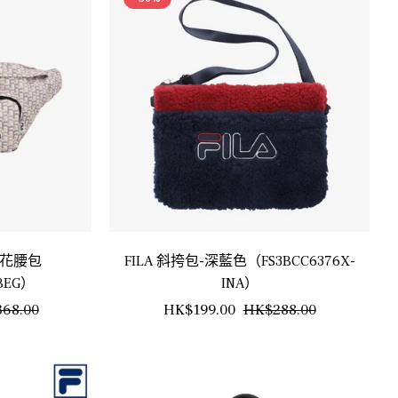
格
格
格
印花腰包
FILA 斜挎包-深藍色（FS3BCC6376X-
-BEG）
INA）
銷
正
銷
68.00
HK$199.00
HK$288.00
售
常
售
價
價
價
格
格
格