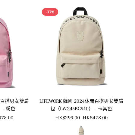
-37%
4休閒百搭男女雙肩
LIFEWORK 韓國 2024休閒百搭男女雙肩
 - 粉色
包（LW245BG910） - 卡其色
銷
正
銷
78.00
HK$299.00
HK$478.00
售
常
售