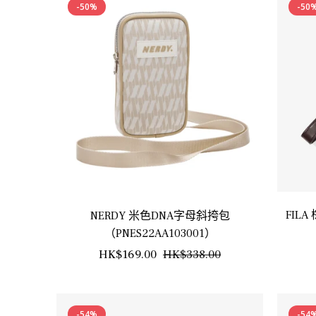
-50%
-50
FILA
NERDY 米色DNA字母斜挎包
（PNES22AA103001）
正
銷
HK$169.00
HK$338.00
常
售
價
價
-54%
-54