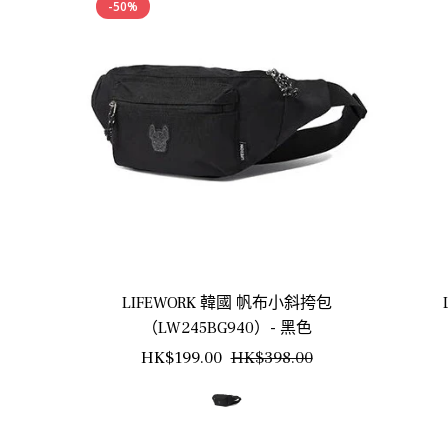
-50%
LIFEWORK 韓國 帆布小斜挎包
（LW245BG940）- 黑色
正
銷
HK$199.00
HK$398.00
常
售
價
價
格
格