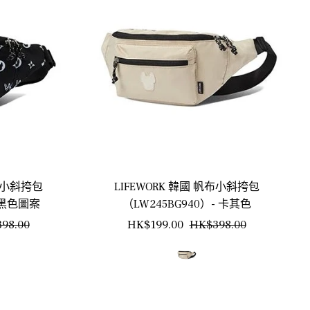
帆布小斜挎包
LIFEWORK 韓國 帆布小斜挎包
- 黑色圖案
（LW245BG940）- 卡其色
銷
正
銷
98.00
HK$199.00
HK$398.00
售
常
售
價
價
價
格
格
格