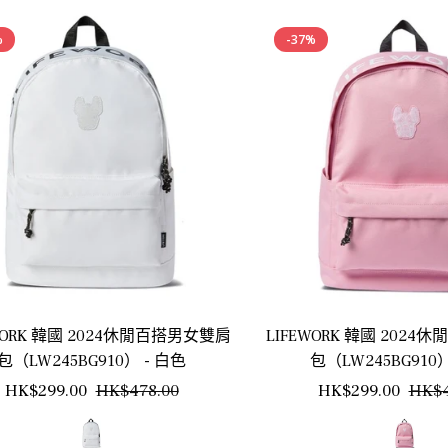
%
-37%
WORK 韓國 2024休閒百搭男女雙肩
LIFEWORK 韓國 202
包（LW245BG910） - 白色
包（LW245BG910）
正
銷
正
HK$299.00
HK$478.00
HK$299.00
HK$4
常
售
常