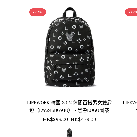
-37%
-37
LIFEWORK 韓國 2024休閒百搭男女雙肩
LIFE
包（LW245BG910） - 黑色LOGO圖案
正
銷
HK$299.00
HK$478.00
常
售