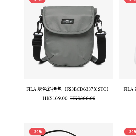
格
格
FILA 灰色斜挎包（FS3BCD6337X STO）
FIL
正
銷
HK$169.00
HK$368.00
常
售
價
價
格
格
-30%
-30