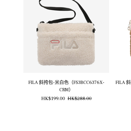
FILA 斜挎包-米白色（FS3BCC6376X-
FILA 
CRM）
正
銷
HK$199.00
HK$288.00
常
售
價
價
格
格