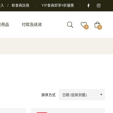
登入
/
新會員註冊
VIP會員即享9折優惠
日用品
付款及送貨
大
0
0
車
排序方式