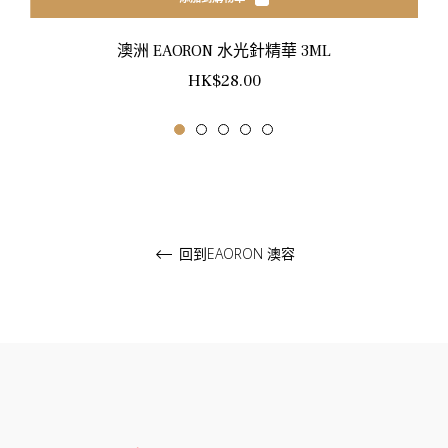
澳洲 EAORON 水光針精華 3ML
正
HK$28.00
常
價
格
回到EAORON 澳容