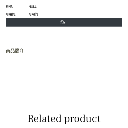
書
特
上
貨號:
NULL
上
上
置
可用的:
可用的
分
發
頂
享
推
文
商品簡介
Related product