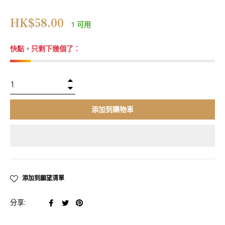
正
HK$58.00
1 可用
常
價
快點，只剩下幾個了：
格
+
−
添加到購物車
添加到願望清單
在
在
在
分享:
臉
推
Pinterest