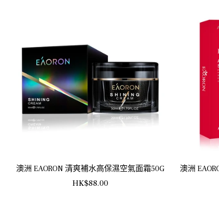
澳洲 EAORON 清爽補水高保濕空氣面霜50G
澳洲 EAO
正
HK$88.00
常
價