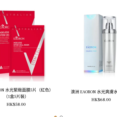
RON 水光緊緻面膜5片（紅色）
澳洲 EAORON 水光爽膚水 
（1盒5片裝）
正
HK$68.00
正
HK$58.00
常
常
價