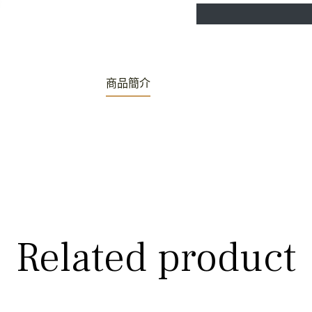
分
發
頂
享
推
文
商品簡介
Related product