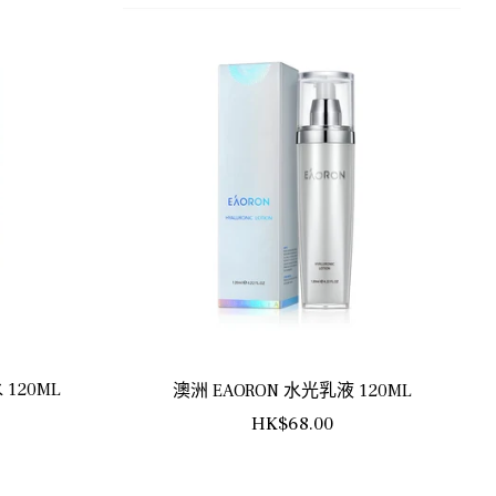
120ML
澳洲 EAORON 水光乳液 120ML
正
HK$68.00
常
價