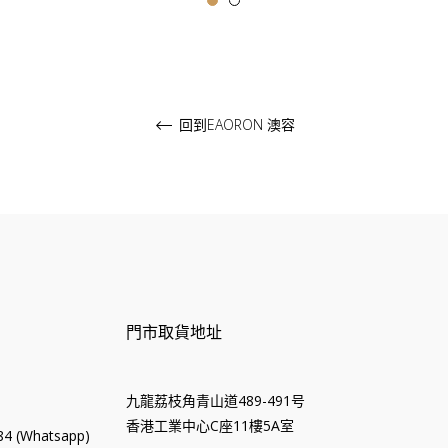
價
格
格
回到EAORON 澳容
門市取貨地址
九龍荔枝角青山道489-491号
香港工業中心C座11樓5A室
4 (Whatsapp)