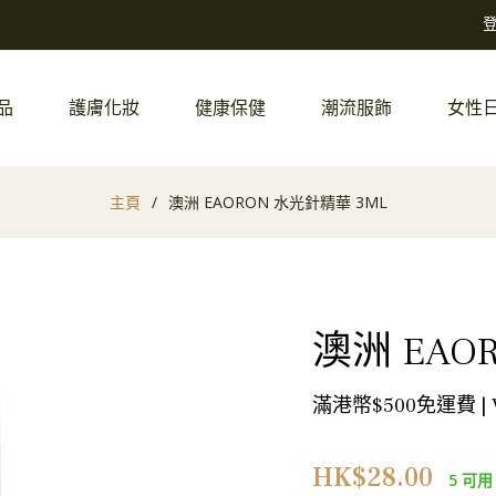
品
護膚化妝
健康保健
潮流服飾
女性
主頁
/
澳洲 EAORON 水光針精華 3ML
澳洲 EAO
滿港幣$500免運費 |
正
HK$28.00
5 可用
常