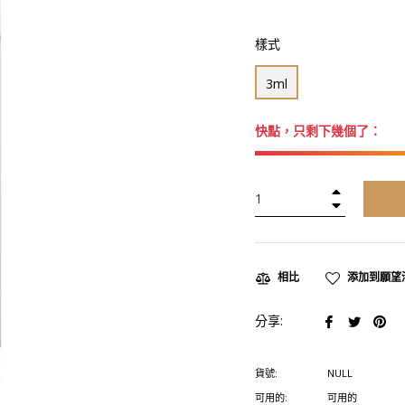
價
格
樣式
3ml
快點，只剩下幾個了：
+
−
添加到願望
相比
在
在
在
分享:
臉
推
Pin
書
特
上
貨號:
NULL
上
上
置
可用的:
可用的