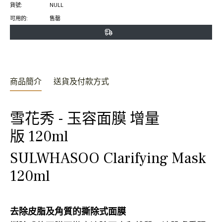
貨號:
NULL
上
上
置
可用的:
售罄
分
發
頂
享
推
文
商品簡介
送貨及付款方式
雪花秀 - 玉容面膜 增量
版
120ml
SULWHASOO Clarifying Mask
120ml
去除皮脂及角質的撕除式面膜