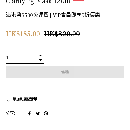
Clarifying Mask 120ml
滿港幣$500免運費 | VIP會員即享9折優惠
正
HK$185.00
HK$320.00
常
價
格
+
−
售罄
添加到願望清單
在
在
在
分享:
臉
推
Pinterest
書
特
上