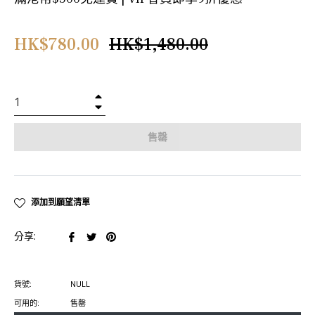
正
HK$780.00
HK$1,480.00
常
價
格
+
−
售罄
添加到願望清單
在
在
在
分享:
臉
推
Pinterest
書
特
上
貨號:
NULL
上
上
置
可用的:
售罄
分
發
頂