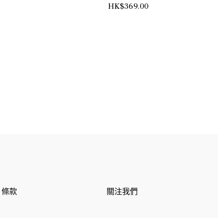
正
HK$369.00
常
價
格
條款
關注我們