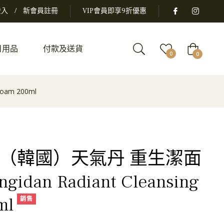
登入
/
新會員註冊
VIP會員即享9折優惠
日用品
付款及送貨
大
0
0
車
oam 200ml
 -（韓國）天氣丹 重生潔面
idan Radiant Cleansing
ml
銷售