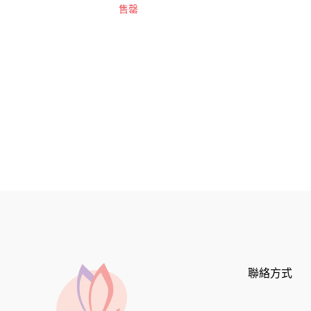
售罄
價
格
聯絡方式