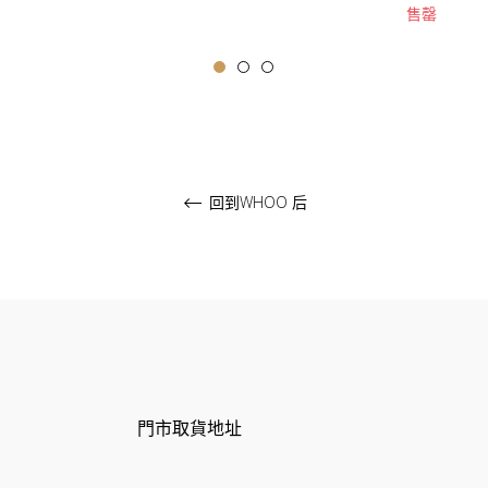
售罄
價
格
回到WHOO 后
門市取貨地址