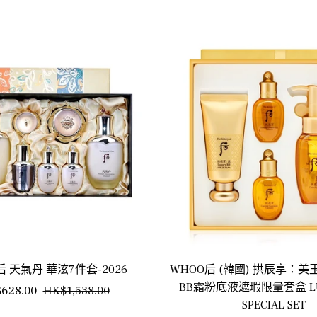
后 天氣丹 華泫7件套-2026
WHOO后 (韓國) 拱辰享：
BB霜粉底液遮瑕限量套盒 LUX
銷
628.00
HK$1,538.00
SPECIAL SET
售