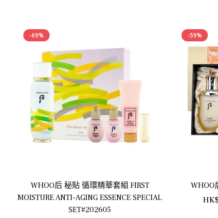
-69%
-59%
WHOO后 秘貼 循環精華套組 FIRST
WHOO
MOISTURE ANTI-AGING ESSENCE SPECIAL
正
HK$
SET#202605
常