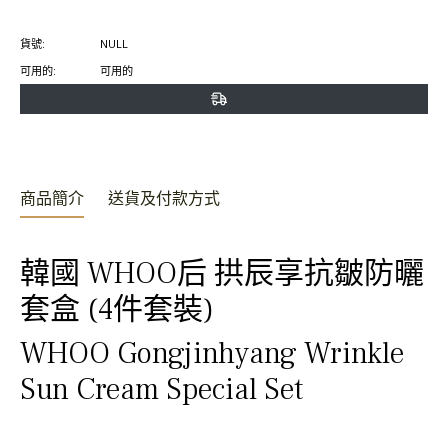
書
特
上
貨號:
NULL
上
上
置
可用的:
可用的
分
發
頂
享
推
文
商品簡介
送貨及付款方式
韓國 WHOO后 拱辰享抗皺防曬
套盒 (4件套裝)
WHOO Gongjinhyang Wrinkle
Sun Cream Special Set