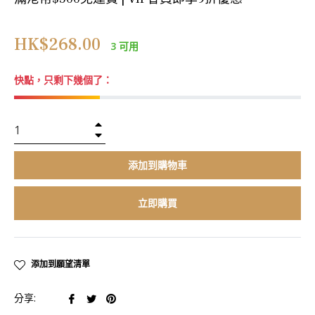
正
HK$268.00
3 可用
常
價
快點，只剩下幾個了：
格
+
−
添加到購物車
立即購買
添加到願望清單
在
在
在
分享:
臉
推
Pinterest