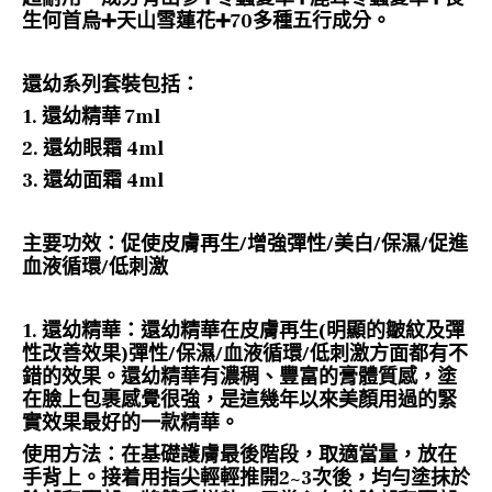
生何首烏➕天山雪蓮花➕70多種五行成分。
還幼系列套裝包括
：
1. 還幼精華 7ml
2. 還幼眼霜 4ml
3. 還幼面霜
4ml
主要功效：促使皮膚再生/增強彈性/美白/保濕/促進
血液循環/低刺激
1. 還幼精華：還幼精華在皮膚再生(明顯的皺紋及彈
性改善效果)彈性/保濕/血液循環/低刺激方面都有不
錯的效果。還幼精華有濃稠、豐富的膏體質感，塗
在臉上包裹感覺很強，是這幾年以來美顏用過的緊
實效果最好的一款精華。
使用方法：在基礎護膚最後階段，取適當量，放在
手背上。接着用指尖輕輕推開2~3次後，均勻塗抹於