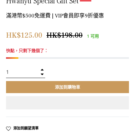
Hwanyu Special Gift Set
滿港幣$500免運費 | VIP會員即享9折優惠
正
HK$125.00
HK$198.00
1 可用
常
價
快點，只剩下幾個了：
格
+
−
添加到購物車
添加到願望清單