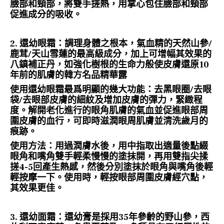
臉部和頸部，將雙手搓熱，用掌心包住臉部和頸部
促進成分的吸收。
2. 還幼眼霜：調理身體之根本，氣血精的天然山參/
鹿茸/天山雪蓮的最高級成分，加上可增幅其效果的
八鎮補正丹，如強化樹根的生命力般使皮膚還原10
年前的肌膚的韓方名品精華露
使用還幼眼霜最爲明顯的幾大功能：去黑眼圈/去眼
袋/去眼部皮膚的細紋及增加皮膚的彈力，緊緻程
度。解開老化進行的眼角肌膚的氣血並促進眼部周
圍皮膚的血行，可即時滋潤眼周肌膚並清洗歲月的
痕跡。
使用方法：用過潤膚水後，用中指取出適量後點綴
眼角和嘴角雙手輕柔慢慢的塗抹開，再用雙指尖揉
搓4-5回產生熱感，然後分別塗抹於眼角與嘴角後輕
輕按摩一下。使用時，輕按眼部周圍皮膚經穴點，
其效果更佳。
3. 還幼
面霜
：還幼膏是採用35年參齡的野山參，西