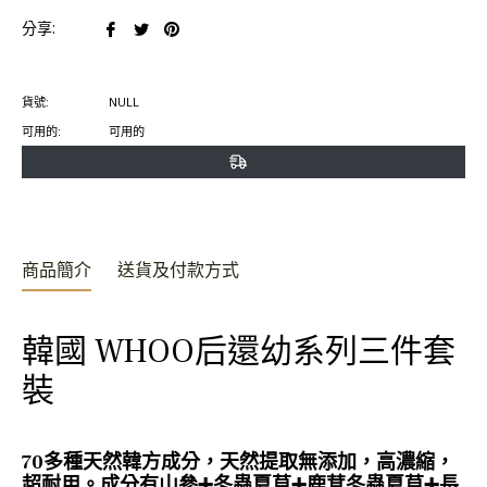
在
在
在
分享:
臉
推
Pinterest
書
特
上
貨號:
NULL
上
上
置
可用的:
可用的
分
發
頂
享
推
文
商品簡介
送貨及付款方式
韓國 WHOO后還幼系列三件套
裝
70多種天然韓方成分，天然提取無添加，高濃縮，
超耐用。成分有山參➕冬蟲夏草➕鹿茸冬蟲夏草➕長