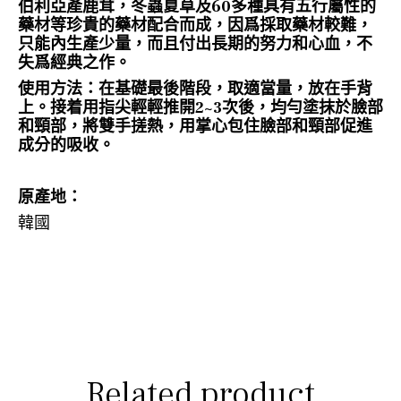
伯利亞產鹿茸，冬蟲夏草及60多種具有五行屬性的
藥材等珍貴的藥材配合而成，因爲採取藥材較難，
只能內生產少量，而且付出長期的努力和心血，不
失爲經典之作。
使用方法：在基礎最後階段，取適當量，放在手背
上。接着用指尖輕輕推開2~3次後，均勻塗抹於臉部
和頸部，將雙手搓熱，用掌心包住臉部和頸部促進
成分的吸收。
原產地：
韓國
Related product