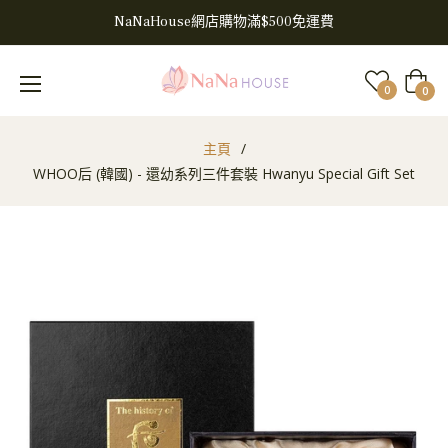
NaNaHouse網店購物滿$500免運費
大
0
0
車
主頁
/
WHOO后 (韓國) - 還幼系列三件套裝 Hwanyu Special Gift Set