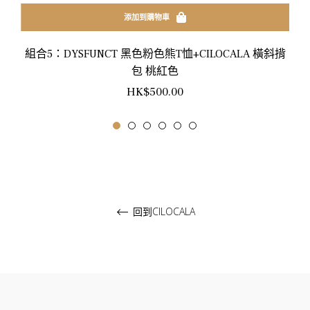
添加到購物車
組合5：DYSFUNCT 黑色粉色熊T恤+CILOCALA 橫斜揹
包 桃紅色
正
HK$500.00
常
價
格
回到CILOCALA