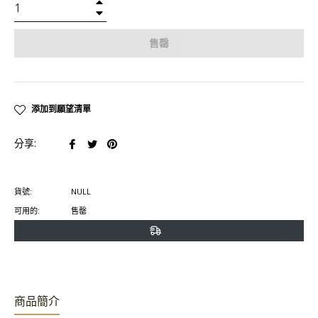
+
−
售罄
添加到願望清單
在
在
在
分享:
臉
推
Pinterest
書
特
上
貨號:
NULL
上
上
置
可用的:
售罄
分
發
頂
享
推
文
商品簡介