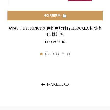
添加到購物車
組合5：DYSFUNCT 黑色粉色熊T恤+CILOCALA 橫斜揹
包 桃紅色
正
HK$500.00
常
價
格
回到CILOCALA