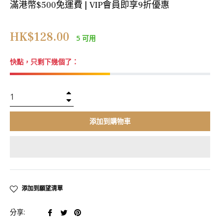
滿港幣$500免運費 | VIP會員即享9折優惠
正
HK$128.00
5 可用
常
價
快點，只剩下幾個了：
格
+
−
添加到購物車
添加到願望清單
在
在
在
分享: