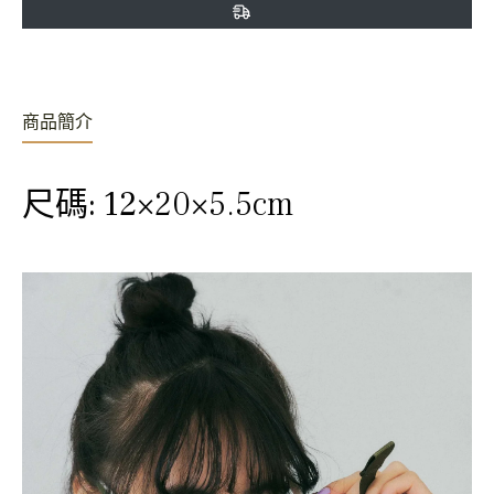
享
推
文
商品簡介
尺碼: 12
×20×5.5cm