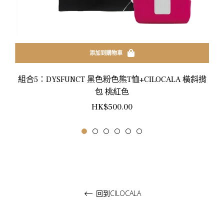
添加到購物車
組合5：DYSFUNCT 黑色粉色熊T恤+CILOCALA 橫斜揹
包 桃紅色
正
HK$500.00
常
價
格
回到CILOCALA