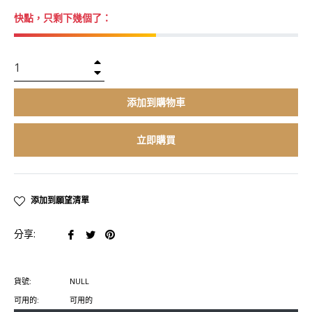
價
快點，只剩下幾個了：
格
+
−
添加到購物車
立即購買
添加到願望清單
在
在
在
分享:
臉
推
Pinterest
書
特
上
貨號:
NULL
上
上
置
可用的:
可用的
分
發
頂