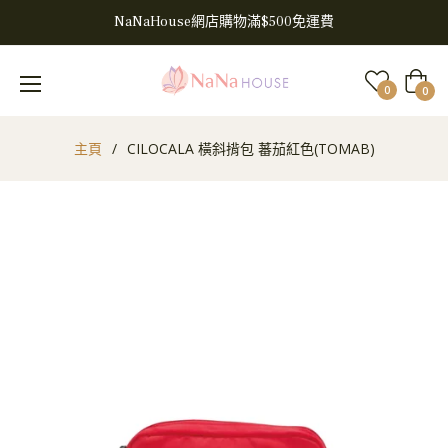
NaNaHouse網店購物滿$500免運費
大
0
0
車
主頁
/
CILOCALA 橫斜揹包 蕃茄紅色(TOMAB)