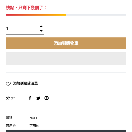
價
快點，只剩下幾個了：
格
+
−
添加到購物車
添加到願望清單
在
在
在
分享:
臉
推
Pinterest
書
特
上
貨號:
NULL
上
上
置
可用的:
可用的
分
發
頂