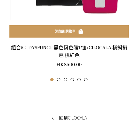
添加到購物車
組合5：DYSFUNCT 黑色粉色熊T恤+CILOCALA 橫斜揹
包 桃紅色
正
HK$500.00
常
價
格
回到CILOCALA