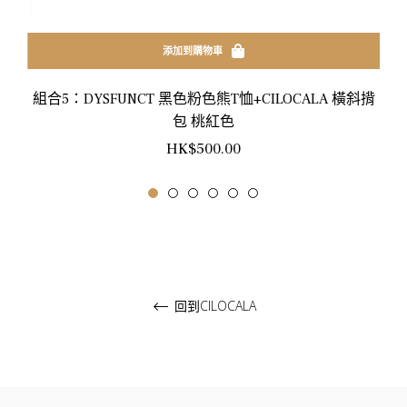
添加到購物車
組合5：DYSFUNCT 黑色粉色熊T恤+CILOCALA 橫斜揹
包 桃紅色
正
HK$500.00
常
價
格
回到CILOCALA