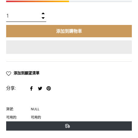
+
−
添加到購物車
添加到願望清單
在
在
在
分享:
臉
推
Pinterest
書
特
上
貨號:
NULL
上
上
置
可用的:
可用的
分
發
頂
享
推
文