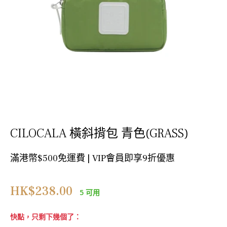
CILOCALA 橫斜揹包 青色(GRASS)
滿港幣$500免運費 | VIP會員即享9折優惠
正
HK$238.00
5 可用
常
價
快點，只剩下幾個了：
格