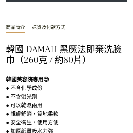
文
商品簡介
送貨及付款方式
韓國 DAMAH 黑魔法即棄洗臉
巾（260克 / 約80片）
韓國美容院專用🧐
● 不含化學成份
● 不含螢光劑
● 可以乾濕兩用
● 親膚舒適，質地柔軟
● 安全衛生，使用方便
● 加厚紙質吸水力強