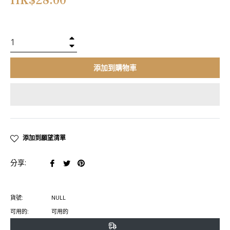
HK$28.00
常
價
格
+
−
添加到購物車
添加到願望清單
在
在
在
分享:
臉
推
Pinterest
書
特
上
貨號:
NULL
上
上
置
可用的:
可用的
分
發
頂
享
推