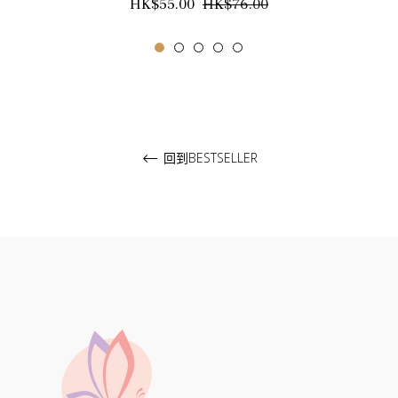
正
銷
HK$55.00
HK$76.00
常
售
價
價
格
格
回到BESTSELLER