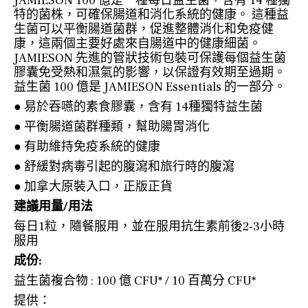
JAMIESON 100 億是一種每日益生菌，含有 14 種獨
特的菌株，可確保腸道和消化系統的健康。 這種益
生菌可以平衡腸道菌群，促進整體消化和免疫健
康，這兩個主要好處來自腸道中的健康細菌。
JAMIESON 先進的管狀技術包裝可保護每個益生菌
膠囊免受熱和濕氣的影響，以保證有效期至過期。
益生菌 100 億是 JAMIESON Essentials 的一部分。
● 易於吞嚥的素食膠囊，含有 14種獨特益生菌
● 平衡腸道菌群種類，幫助腸胃消化
● 有助維持免疫系統的健康
● 舒緩對病毒引起的腹瀉和旅行時的腹瀉
● 加拿大原裝入口，正版正貨
建議用量/用法
每日1粒，隨餐服用，並在服用抗生素前後2-3小時
服用
成份:
益生菌複合物 : 100 億 CFU* / 10 百萬分 CFU*
提供：