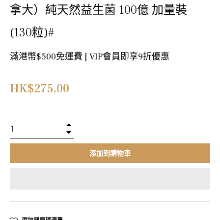
拿大）純天然益生菌 100億 加量裝
(130粒)#
滿港幣$500免運費 | VIP會員即享9折優惠
正
HK$275.00
常
價
格
+
−
添加到購物車