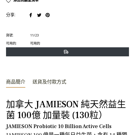
添加到願望清單
在
在
在
分享:
臉
推
Pinterest
書
特
上
貨號:
11/23
上
上
置
可用的:
可用的
分
發
頂
享
推
文
商品簡介
送貨及付款方式
加拿大 JAMIESON 純天然益生
菌 100億 加量裝 (130粒）
JAMIESON Probiotic 10 Billion Active Cells