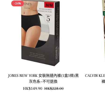
-34%
JONES NEW YORK 女裝無縫內褲(1盒5條)黑
CALVIN KL
灰色系~不可退換
褲
正
銷
HK$149.90
HK$228.00
常
售
價
價