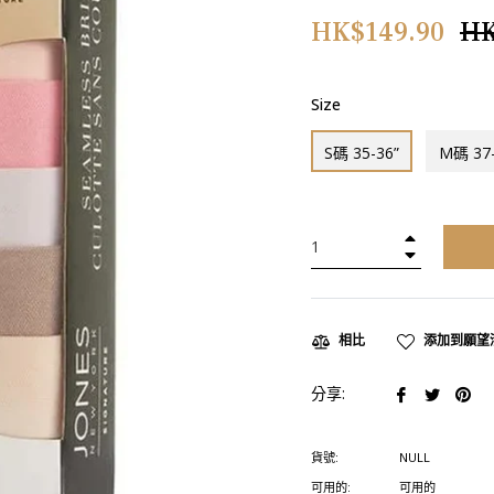
正
HK$149.90
HK
常
價
Size
格
S碼 35-36”
M碼 37-
+
−
添加到願望
相比
在
在
在
分享:
臉
推
Pin
書
特
上
貨號:
NULL
上
上
置
可用的:
可用的