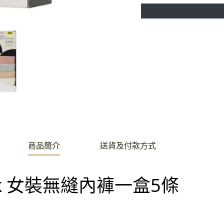
分
發
頂
享
推
文
商品簡介
送貨及付款方式
York 女裝無縫內褲一盒5條