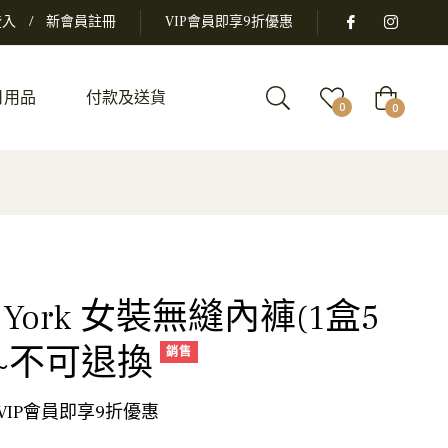
登入
/
新會員註冊
VIP會員即享9折優惠
日用品
付款及送貨
大
0
0
車
ew York 女裝無縫內褲(1盒5
~不可退換
銷售
 VIP會員即享9折優惠