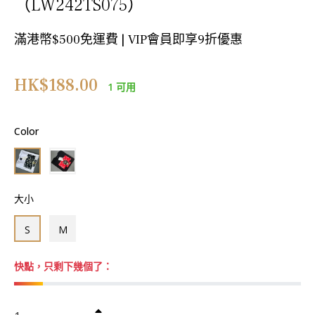
（LW242TS075）
滿港幣$500免運費 | VIP會員即享9折優惠
正
HK$188.00
1 可用
常
價
格
Color
大小
S
M
快點，只剩下幾個了：
+