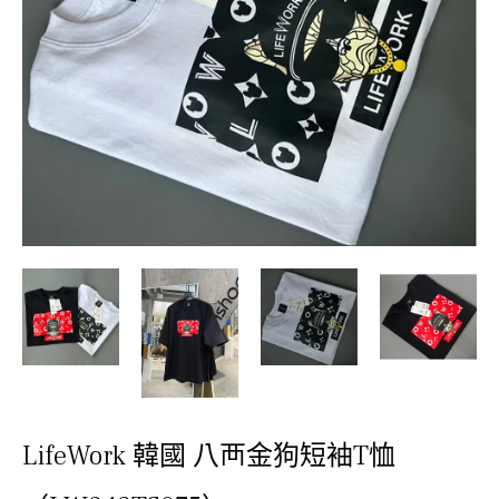
LifeWork 韓國 八襾金狗短袖T恤