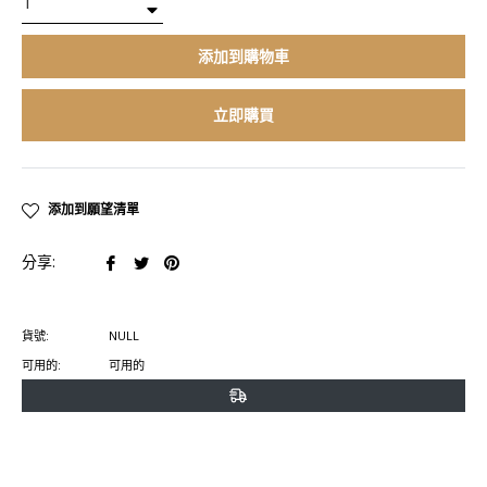
−
添加到購物車
立即購買
添加到願望清單
在
在
在
分享:
臉
推
Pinterest
書
特
上
貨號:
NULL
上
上
置
可用的:
可用的
分
發
頂
享
推
文