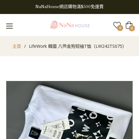
NaNaHouse網店購物滿$500免運費
大
0
0
車
主頁
/
LifeWork 韓國 八襾金狗短袖T恤（LW242TS075）