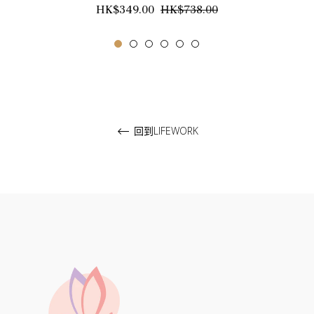
正
銷
HK$349.00
HK$738.00
常
售
價
價
格
格
回到LIFEWORK