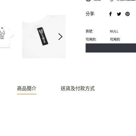
在
在
在
分享:
臉
推
Pin
書
特
上
貨號:
NULL
上
上
置
可用的:
可用的
分
發
頂
享
推
文
商品簡介
送貨及付款方式