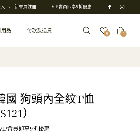
登入
/
新會員註冊
VIP會員即享9折優惠
日用品
付款及送貨
大
0
0
車
rk 韓國 狗頭內全紋T恤
S121）
 VIP會員即享9折優惠