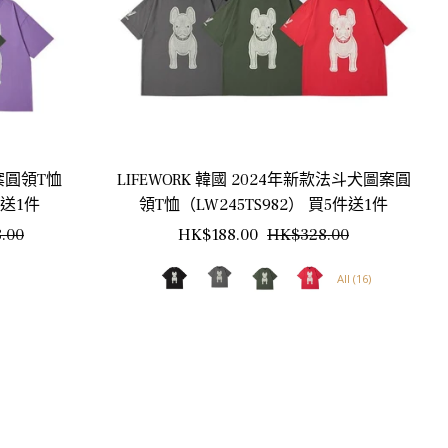
圖案圓領T恤
LIFEWORK 韓國 2024年新款法斗犬圖案圓
件送1件
領T恤（LW245TS982） 買5件送1件
銷
正
銷
.00
HK$188.00
HK$328.00
售
常
售
All (16)
價
價
價
格
格
格