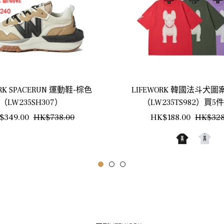
ORK SPACERUN 運動鞋-棕色
LIFEWORK 韓國法斗犬
（LW235SH307）
（LW235TS982）買5
銷
正
$349.00
HK$738.00
HK$188.00
HK$328
售
常
價
價
格
格