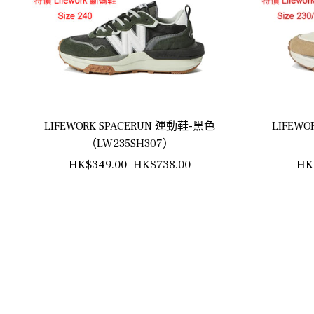
LIFEWORK SPACERUN 運動鞋-黑色
LIFEW
（LW235SH307）
正
銷
正
HK$349.00
HK$738.00
HK
常
售
常
價
價
價
格
格
格