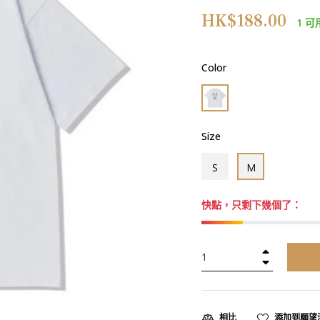
正
HK$188.00
1 可
常
價
格
Color
Size
S
M
快點，只剩下幾個了：
+
−
添加到願望
相比