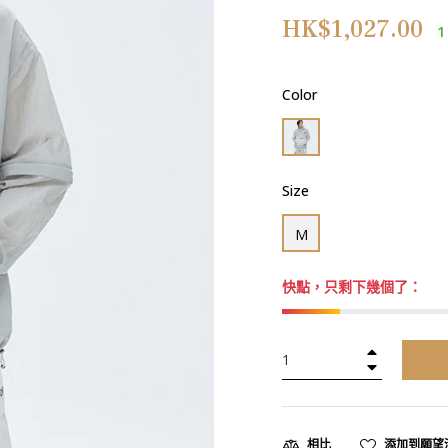
正
HK$1,027.00
1
常
價
格
Color
Size
M
快點，只剩下幾個了：
+
−
添加到願望
相比