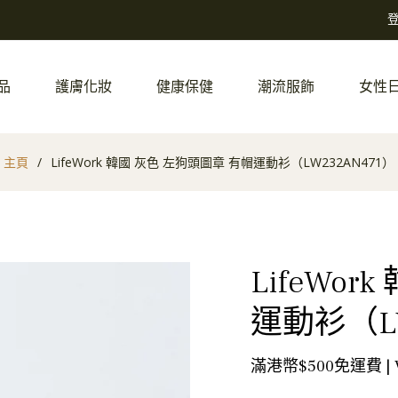
品
護膚化妝
健康保健
潮流服飾
女性
主頁
/
LifeWork 韓國 灰色 左狗頭圖章 有帽運動衫（LW232AN471）
LifeWo
運動衫（LW
滿港幣$500免運費 |