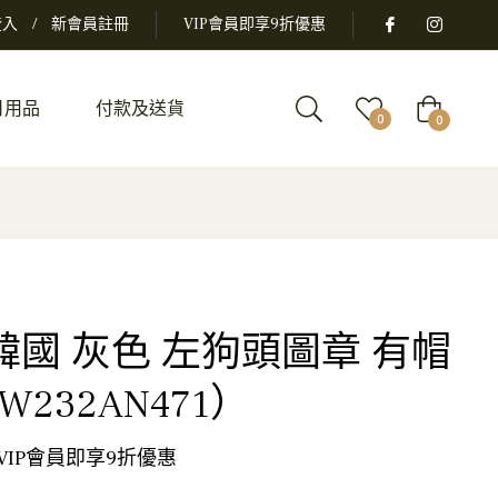
登入
/
新會員註冊
VIP會員即享9折優惠
日用品
付款及送貨
大
0
0
車
rk 韓國 灰色 左狗頭圖章 有帽
232AN471）
 VIP會員即享9折優惠