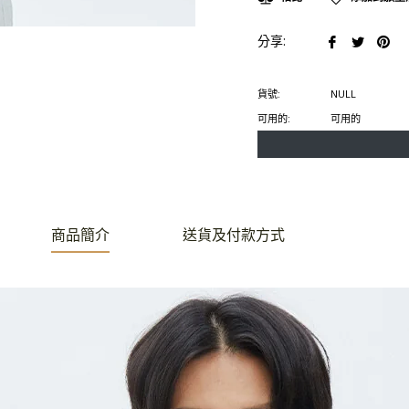
在
在
在
分享:
臉
推
Pin
書
特
上
貨號:
NULL
上
上
置
可用的:
可用的
分
發
頂
享
推
文
商品簡介
送貨及付款方式