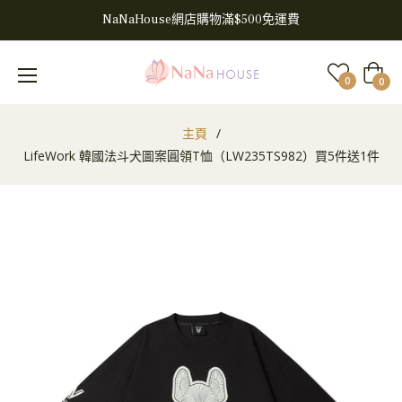
NaNaHouse網店購物滿$500免運費
大
0
0
車
主頁
/
LifeWork 韓國法斗犬圖案圓領T恤（LW235TS982）買5件送1件