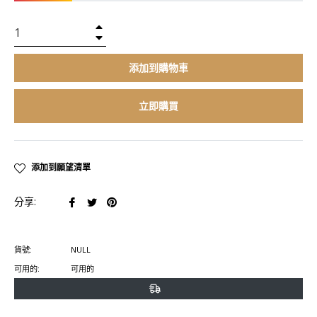
+
−
添加到購物車
立即購買
添加到願望清單
在
在
在
分享:
臉
推
Pinterest
書
特
上
貨號:
NULL
上
上
置
可用的:
可用的
分
發
頂
享
推
文