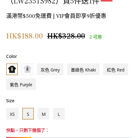
（LW235TS982）買5件送1件
滿港幣$500免運費 | VIP會員即享9折優惠
正
HK$188.00
HK$328.00
2 可用
常
價
Color
格
灰色 Grey
墨綠色 Khaki
紅色 Red
紫色 Purple
Size
XS
S
M
L
快點，只剩下幾個了：