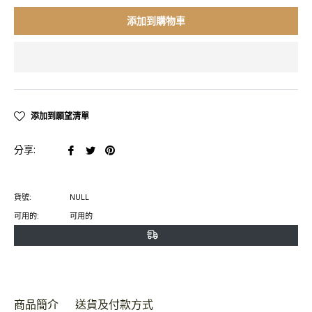
添加到購物車
添加到願望清單
在
在
在
分享:
臉
推
Pinterest
書
特
上
貨號:
NULL
上
上
置
可用的:
可用的
分
發
頂
享
推
文
商品簡介
送貨及付款方式