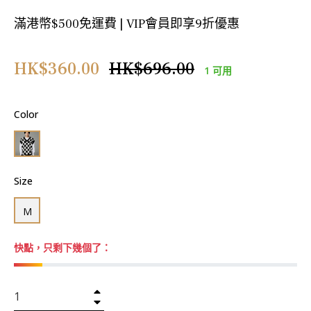
滿港幣$500免運費 | VIP會員即享9折優惠
正
HK$360.00
HK$696.00
1 可用
常
價
Color
格
Size
M
快點，只剩下幾個了：
+
−