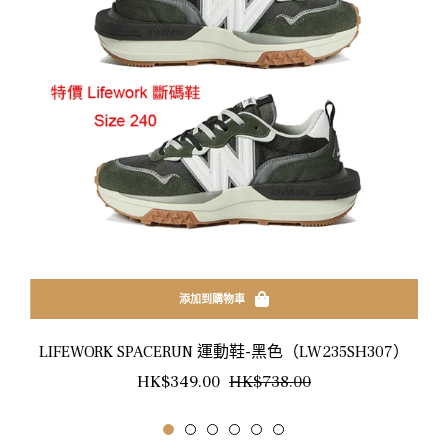
添加到購物車
LIFEWORK SPACERUN 運動鞋-黑色（LW235SH307）
正
銷
HK$349.00
HK$738.00
常
售
價
價