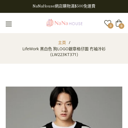
NaNaHouse網店購物滿$500免運費
大
0
0
車
主頁
/
LifeWork 黑白色 狗LOGO銀章格仔圖 冇袖冷衫
（LW223KT371）