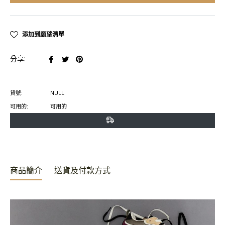
添加到願望清單
在
在
在
分享:
臉
推
Pinterest
書
特
上
貨號:
NULL
上
上
置
可用的:
可用的
分
發
頂
享
推
文
商品簡介
送貨及付款方式