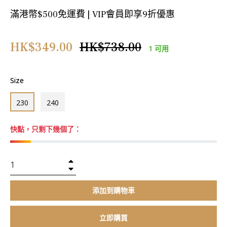
滿港幣$500免運費 | VIP會員即享9折優惠
正
HK$349.00
HK$738.00
1 可用
常
價
Size
格
230
240
快點，只剩下幾個了：
+
−
添加到購物車
立即購買