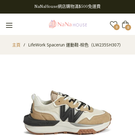
NaNaHouse網店購物滿$500免運費
大
0
0
車
主頁
/
LifeWork Spacerun 運動鞋-棕色（LW235SH307）