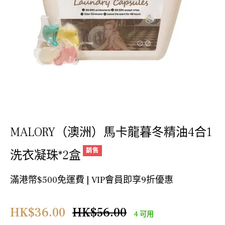
MALORY（澳洲）馬卡龍暮冬精油4合1
銷售
洗衣凝珠*2盒
滿港幣$500免運費 | VIP會員即享9折優惠
正
HK$36.00
HK$56.00
4 可用
常