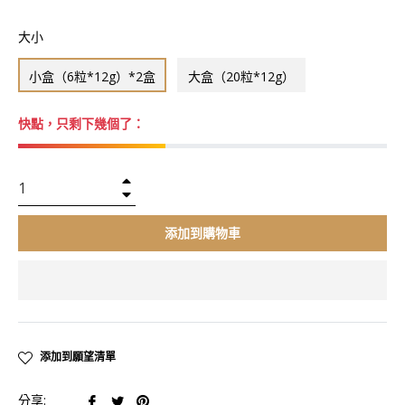
價
大小
格
小盒（6粒*12g）*2盒
大盒（20粒*12g）
快點，只剩下幾個了：
+
−
添加到購物車
添加到願望清單
在
在
在
分享: