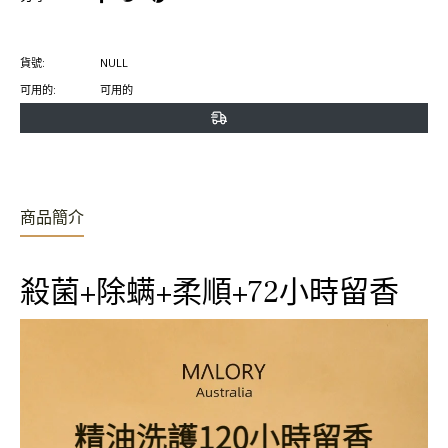
臉
推
Pinterest
書
特
上
貨號:
NULL
上
上
置
可用的:
可用的
分
發
頂
享
推
文
商品簡介
殺菌+除螨+柔順+72小時留香