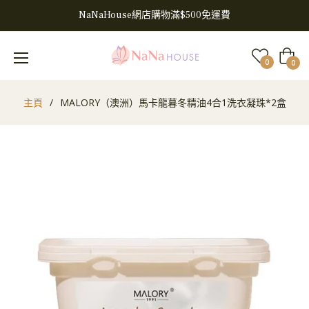
NaNaHouse網店購物滿$500免運費
大
0
0
車
主頁
/
MALORY（澳洲）馬卡龍暮冬精油4合1洗衣凝珠*2盒