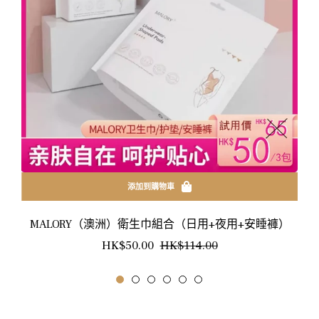
添加到購物車
MALORY（澳洲）衛生巾組合（日用+夜用+安睡褲）
正
銷
HK$50.00
HK$114.00
常
售
價
價
格
格