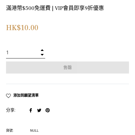
滿港幣$500免運費 | VIP會員即享9折優惠
正
HK$10.00
常
價
格
+
−
售罄
添加到願望清單
在
在
在
分享:
臉
推
Pinterest
書
特
上
貨號:
NULL
上
上
置