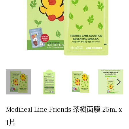
Mediheal Line Friends 茶樹面膜 25ml x
1片