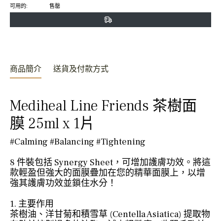
可用的:
售罄
分
發
頂
享
推
文
商品簡介
送貨及付款方式
Mediheal Line Friends 茶樹面
膜 25ml x 1片
#Calming #Balancing #Tightening
8 件裝包括 Synergy Sheet，可增加護膚功效。將這
款輕盈但強大的面膜疊加在您的精華面膜上，以增
強其護膚功效並鎖住水分！
1. 主要作用
茶樹油、洋甘菊和積雪草 (Centella Asiatica) 提取物