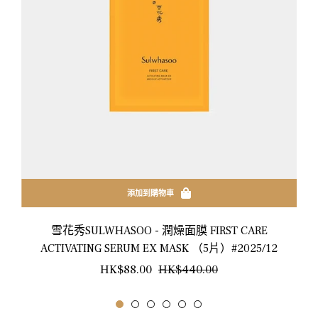
添加到購物車
雪花秀SULWHASOO - 潤燥面膜 FIRST CARE
ACTIVATING SERUM EX MASK （5片）#2025/12
正
銷
HK$88.00
HK$440.00
常
售
價
價