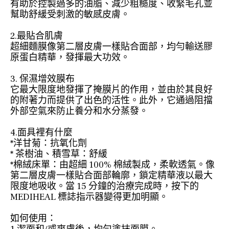
有助於控製過多的油脂、減少粗糙度、收緊毛孔並
幫助舒緩受刺激的敏感皮膚。
2.最貼合肌膚
超細麵膜像第二層皮膚一樣貼合面部，均勻輸送膠
原蛋白精華，發揮最大功效。
3. 保濕增效膜布
它最大限度地發揮了掩膜片的作用，並由於其良好
的附著力而提供了出色的活性。此外，它通過阻擋
外部空氣來防止養分和水分蒸發。
4.面具裡有什麼
*洋甘菊：抗氧化劑
* 茶樹油、積雪草：舒緩
*棉絨床單：由超細 100% 棉絨製成，柔軟透氣。像
第二層皮膚一樣貼合面部輪廓，鎖定精華液以最大
限度地吸收。當 15 分鐘的治療完成時，按下的
MEDIHEAL 標誌指示器變得更加明顯。
如何使用：