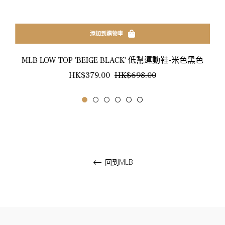
添加到購物車
MLB LOW TOP 'BEIGE BLACK' 低幫運動鞋-米色黑色
正
銷
HK$379.00
HK$698.00
常
售
價
價
格
格
回到MLB