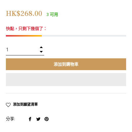
正
HK$268.00
3 可用
常
價
快點，只剩下幾個了：
格
+
−
添加到購物車
添加到願望清單
在
在
在
分享:
臉
推
Pinterest