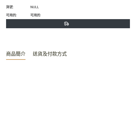
書
特
上
貨號:
NULL
上
上
置
可用的:
可用的
分
發
頂
享
推
文
商品簡介
送貨及付款方式