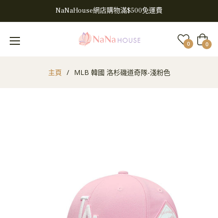
NaNaHouse網店購物滿$500免運費
大
0
0
車
主頁
/
MLB 韓國 洛杉磯道奇隊-淺粉色