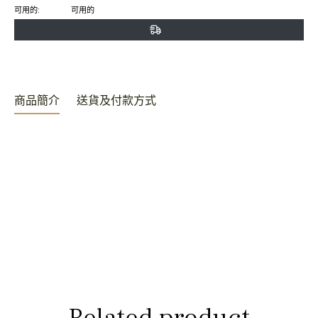
可用的:
可用的
分
發
頂
享
推
文
商品簡介
送貨及付款方式