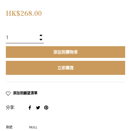
正
HK$268.00
常
價
格
+
−
添加到購物車
立即購買
添加到願望清單
在
在
在
分享:
臉
推
Pinterest
書
特
上
貨號:
NULL
上
上
置