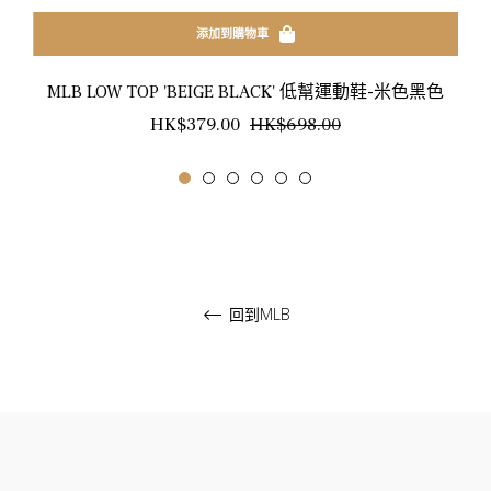
添加到購物車
MLB LOW TOP 'BEIGE BLACK' 低幫運動鞋-米色黑色
正
銷
HK$379.00
HK$698.00
常
售
價
價
格
格
回到MLB