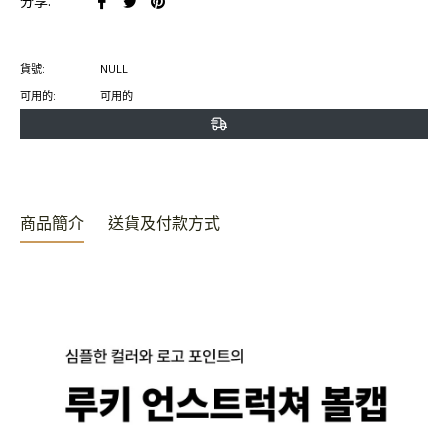
分享:
臉
推
Pinterest
書
特
上
貨號:
NULL
上
上
置
可用的:
可用的
分
發
頂
享
推
文
商品簡介
送貨及付款方式