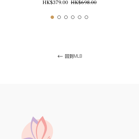
正
銷
HK$379.00
HK$698.00
常
售
價
價
格
格
回到MLB