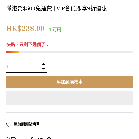
滿港幣$500免運費 | VIP會員即享9折優惠
正
HK$238.00
1 可用
常
價
快點，只剩下幾個了：
格
+
−
添加到購物車
添加到願望清單
在
在
在