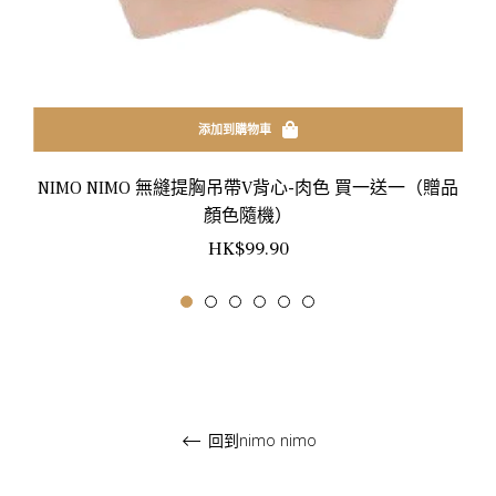
添加到購物車
NIMO NIMO 無縫提胸吊帶V背心-肉色 買一送一（贈品
顏色隨機）
正
HK$99.90
常
價
格
回到nimo nimo