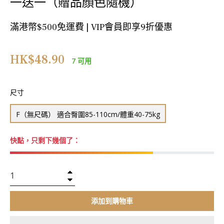
一送一（贈品顏色隨機）
滿港幣$500免運費 | VIP會員即享9折優惠
正
HK$48.90
7 可用
常
價
格
尺寸
F（無尺碼） 適合臀圍85-110cm/體重40-75kg
快點，只剩下幾個了：
+
−
添加到購物車