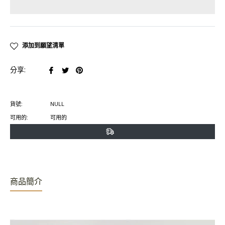
添加到願望清單
在
在
在
分享:
臉
推
Pinterest
書
特
上
貨號:
NULL
上
上
置
可用的:
可用的
分
發
頂
享
推
文
商品簡介