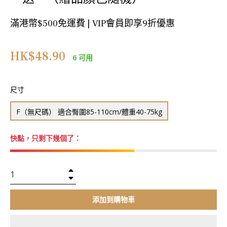
滿港幣$500免運費 | VIP會員即享9折優惠
正
HK$48.90
6 可用
常
價
格
尺寸
F（無尺碼） 適合臀圍85-110cm/體重40-75kg
快點，只剩下幾個了：
+
−
添加到購物車