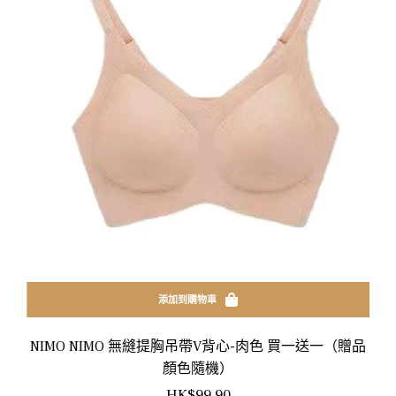
添加到購物車
NIMO NIMO 無縫提胸吊帶V背心-肉色 買一送一（贈品
顏色隨機）
正
HK$99.90