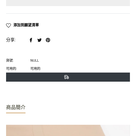
添加到願望清單
在
在
在
分享:
臉
推
Pinterest
書
特
上
貨號:
NULL
上
上
置
可用的:
可用的
分
發
頂
享
推
文
商品簡介