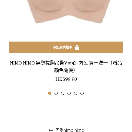
添加到購物車
NIMO NIMO 無縫提胸吊帶V背心-肉色 買一送一（贈品
顏色隨機）
正
HK$99.90
常
價
格
回到nimo nimo