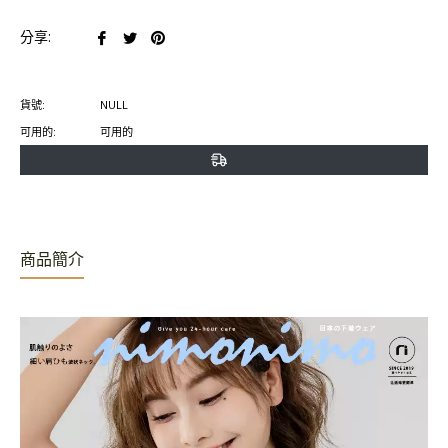
在
在
在
分享:
臉
推
Pinterest
書
特
上
貨號:
NULL
上
上
置
可用的:
可用的
分
發
頂
享
推
文
商品簡介