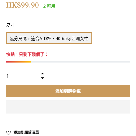
正
HK$99.90
2 可用
常
價
格
尺寸
無分尺碼，適合A-D杯，40-65kg亞洲女性
快點，只剩下幾個了：
+
−
添加到購物車
添加到願望清單