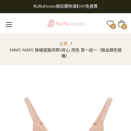
NaNaHouse網店購物滿$500免運費
大
0
0
車
主頁
/
NIMO NIMO 無縫提胸吊帶V背心-肉色 買一送一（贈品顏色隨
機）