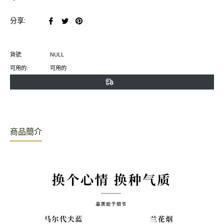
在
在
在
分享:
臉
推
Pinterest
書
特
上
貨號:
NULL
上
上
置
可用的:
可用的
分
發
頂
享
推
文
商品簡介