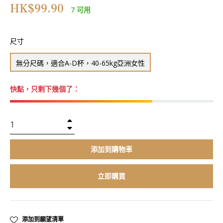
正
HK$99.90
7 可用
常
價
格
尺寸
無分尺碼，適合A-D杯，40-65kg亞洲女性
快點，只剩下幾個了：
+
−
添加到購物車
立即購買
添加到願望清單