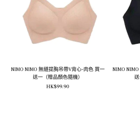
NIMO NIMO 無縫提胸吊帶V背心-肉色 買一
NIMO NI
送一（贈品顏色隨機）
送
正
HK$99.90
常
價
格