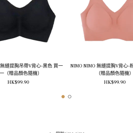
MO 無縫提胸吊帶V背心-黑色 買一
NIMO NIMO 無縫提胸V背心
一（贈品顏色隨機）
（贈品顏色隨機
正
正
HK$99.90
HK$99.90
常
常
價
價
格
格