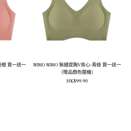
-粉橙 買一送一
NIMO NIMO 無縫提胸V背心-青綠 買一送一
）
（贈品顏色隨機）
正
HK$99.90
常
價
格