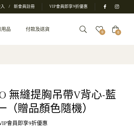
登入
/
新會員註冊
VIP會員即享9折優惠
日用品
付款及送貨
大
0
0
車
）
IMO 無縫提胸吊帶V背心-藍
送一（贈品顏色隨機）
 VIP會員即享9折優惠