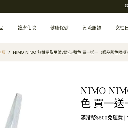
品
護膚化妝
健康保健
潮流服飾
女性
主頁
/
NIMO NIMO 無縫提胸吊帶V背心-藍色 買一送一（贈品顏色隨機
NIMO N
色 買一
滿港幣$500免運費 |