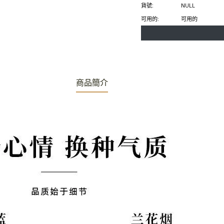
書
特
上
貨號:
NULL
上
上
置
可用的:
可用的
分
發
頂
享
推
文
商品簡介