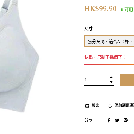
正
HK$99.90
6 可用
常
價
格
尺寸
無分尺碼，適合A-D杯，4
快點，只剩下幾個了：
+
−
添加到願望
相比
在
在
在
分享:
臉
推
Pin