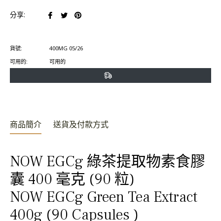
在
在
在
分享:
臉
推
Pinterest
書
特
上
貨號:
400MG 05/26
上
上
置
可用的:
可用的
分
發
頂
享
推
文
商品簡介
送貨及付款方式
NOW EGCg 綠茶提取物素食膠
囊 400 毫克 (90 粒)
NOW EGCg Green Tea Extract
400g (90 Capsules )