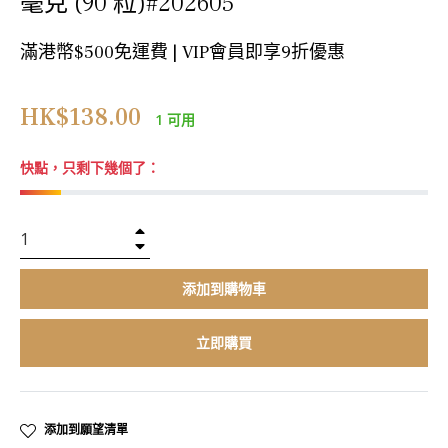
毫克 (90 粒)#202605
滿港幣$500免運費 | VIP會員即享9折優惠
正
HK$138.00
1 可用
常
價
快點，只剩下幾個了：
格
+
−
添加到購物車
立即購買
添加到願望清單