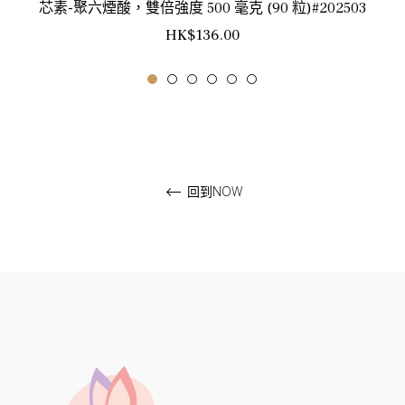
芯素-聚六煙酸，雙倍強度 500 毫克 (90 粒)#202503
正
HK$136.00
常
價
格
回到NOW