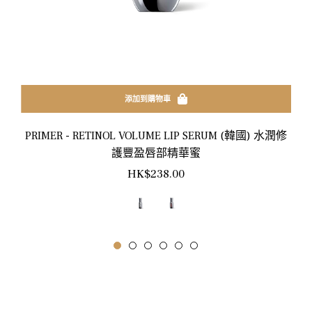
添加到購物車
PRIMER - RETINOL VOLUME LIP SERUM (韓國) 水潤修
護豐盈唇部精華蜜
正
HK$238.00
常
價
格