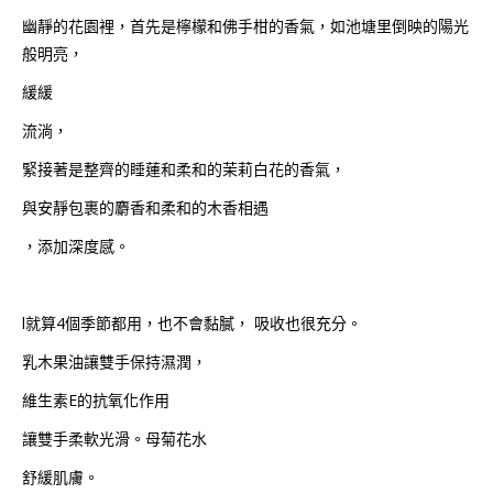
幽靜的花園裡，首先是檸檬和佛手柑的香氣，如池塘里倒映的陽光
般明亮，
緩緩
流淌，
緊接著是整齊的睡蓮和柔和的茉莉白花的香氣，
與安靜包裹的麝香和柔和的木香相遇
，添加深度感。
l就算4個季節都用，也不會黏膩， 吸收也很充分。
乳木果油讓雙手保持濕潤，
維生素E的抗氧化作用
讓雙手柔軟光滑。母菊花水
舒緩肌膚。