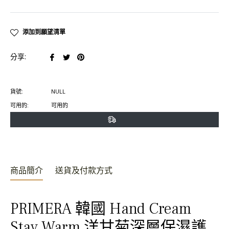
添加到願望清單
在
在
在
分享:
臉
推
Pinterest
書
特
上
貨號:
NULL
上
上
置
可用的:
可用的
分
發
頂
享
推
文
商品簡介
送貨及付款方式
PRIMERA 韓國 Hand Cream
Stay Warm 洋甘菊深層保濕護