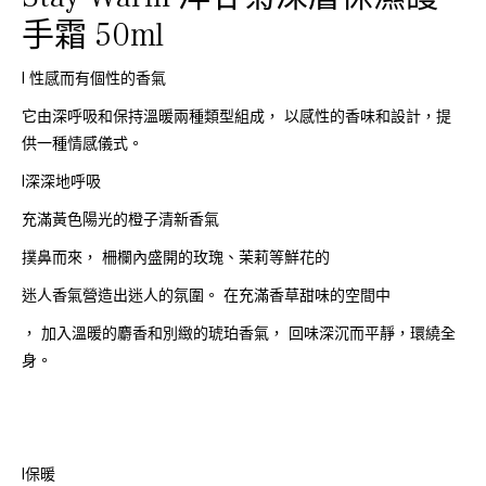
手霜 50ml
l 性感而有個性的香氣
它由深呼吸和保持溫暖兩種類型組成， 以感性的香味和設計，提
供一種情感儀式。
l深深地呼吸
充滿黃色陽光的橙子清新香氣
撲鼻而來， 柵欄內盛開的玫瑰、茉莉等鮮花的
迷人香氣營造出迷人的氛圍。 在充滿香草甜味的空間中
， 加入溫暖的麝香和別緻的琥珀香氣， 回味深沉而平靜，環繞全
身。
l保暖