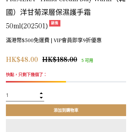
國）洋甘菊深層保濕護手霜
銷售
50ml(202501)
滿港幣$500免運費 | VIP會員即享9折優惠
正
HK$48.00
HK$188.00
5 可用
常
價
快點，只剩下幾個了：
格
+
−
添加到購物車