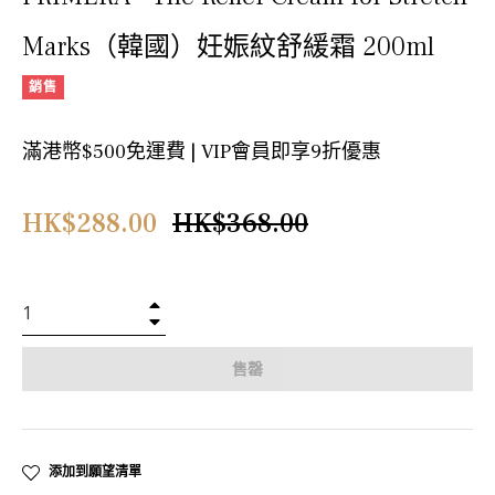
Marks（韓國）妊娠紋舒緩霜 200ml
銷售
滿港幣$500免運費 | VIP會員即享9折優惠
正
HK$288.00
HK$368.00
常
價
格
+
−
售罄
添加到願望清單