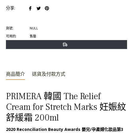
在
在
在
分享:
臉
推
Pinterest
書
特
上
貨號:
NULL
上
上
置
可用的:
售罄
分
發
頂
享
推
文
商品簡介
送貨及付款方式
PRIMERA 韓國 The Relief
Cream for Stretch Marks 妊娠紋
舒緩霜 200ml
2020 Reconciliation Beauty Awards 嬰兒/孕產婦化妝品第3