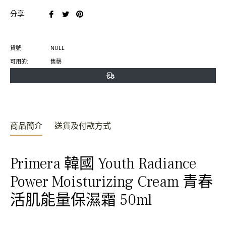
在
在
在
分享:
臉
推
Pinterest
書
特
上
貨號:
NULL
上
上
置
可用的:
售罄
分
發
頂
享
推
文
商品簡介
送貨及付款方式
Primera 韓國 Youth Radiance
Power Moisturizing Cream 青春
活肌能量保濕霜 50ml