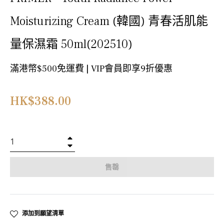
Moisturizing Cream (韓國) 青春活肌能
量保濕霜 50ml(202510)
滿港幣$500免運費 | VIP會員即享9折優惠
正
HK$388.00
常
價
格
+
−
售罄
添加到願望清單