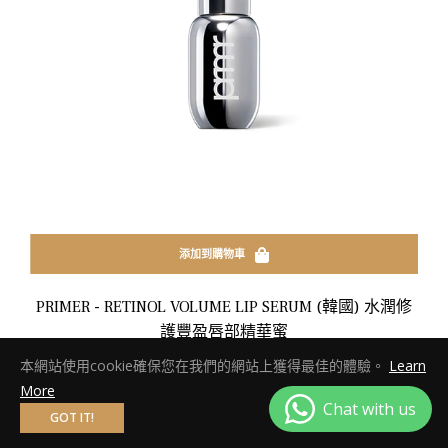
添加到購物車
PRIMER - RETINOL VOLUME LIP SERUM (韓國) 水潤修
護豐盈唇部精華蜜
正
HK$238.00
本網站使用cookie確保您在我們的網站上獲得最佳的體驗。
Learn
常
More
GOT IT!
價