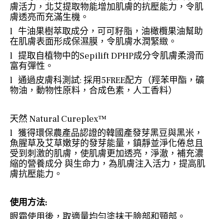
膚活力，北艾提取物能增加肌膚的抗壓能力，令肌
膚透亮而充滿生機。
l 牛油果樹萃取成分，可可籽脂，油橄欖果油幫助
在肌膚表面形成保濕膜，令肌膚水潤緊緻。
l 提取自植物中的Sepilift DPHP成分令肌膚柔滑而
富有彈性。
l 通過皮膚科測試: 採用5FREE配方（羥苯甲酯，礦
物油，動物性原料，合成色素，人工香料）
天然 Natural Cureplex™
l 獲得環保農產品認證的韓國產發芽黑豆與黑米，
魚腥草及艾草嫩芽的發芽能量，鎮靜並淨化倦怠且
受到刺激的肌膚，使肌膚更加透亮，淨澈，補充濃
縮的營養成分 與生命力，為肌膚注入活力，提高肌
膚抗壓能力。
使用方法
:
眼霜使用後，取適量均勻塗抹于臉部和頸部。