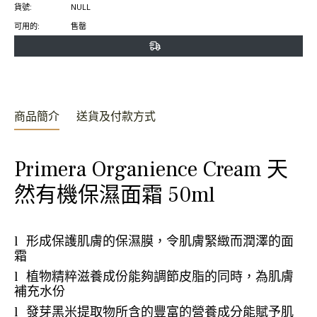
貨號:
NULL
上
上
置
可用的:
售罄
分
發
頂
享
推
文
商品簡介
送貨及付款方式
Primera Organience Cream 天
然有機保濕面霜 50ml
l 形成保護肌膚的保濕膜，令肌膚緊緻而潤澤的面
霜
l 植物精粹滋養成份能夠調節皮脂的同時，為肌膚
補充水份
l 發芽黑米提取物所含的豐富的營養成分能賦予肌