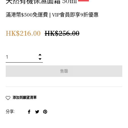
天然有機保濕面霜 50ml
滿港幣$500免運費 | VIP會員即享9折優惠
正
HK$216.00
HK$256.00
常
價
格
+
−
售罄
添加到願望清單
在
在
在
分享:
臉
推
Pinterest
書
特
上