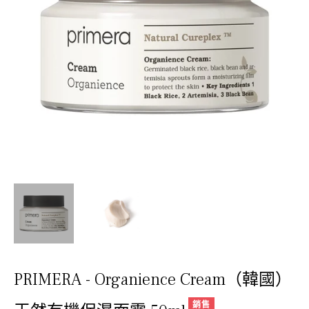
PRIMERA - Organience Cream（韓國）
銷售