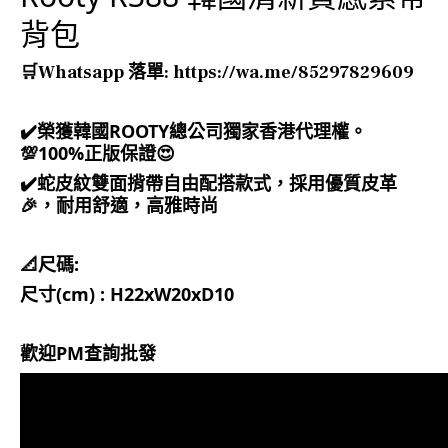
背包
🛒Whatsapp 落單: https://wa.me/85297829609
✔️榮獲韓國ROOTY總公司獨家香港代理權。
💯100%正版保證😍
✔️蛇皮紋雙面揹帶自由配搭款式，採用優質皮革
🎉，耐用舒適，高雅時尚
📐尺碼:
尺寸(cm) : H22xW20xD10
歡迎PM查詢批發