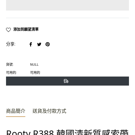
添加到願望清單
在
在
在
分享:
臉
推
Pinterest
書
特
上
貨號:
NULL
上
上
置
可用的:
可用的
分
發
頂
享
推
文
商品簡介
送貨及付款方式
Rooty R388 韓國清新質感索帶