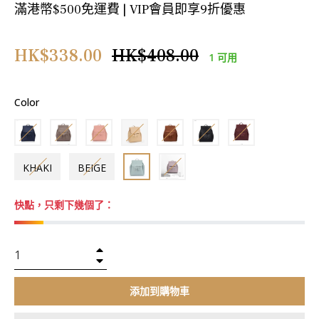
滿港幣$500免運費 | VIP會員即享9折優惠
正
HK$338.00
HK$408.00
1 可用
常
價
Color
格
KHAKI
BEIGE
快點，只剩下幾個了：
+
−
添加到購物車