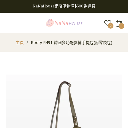
NaNaHouse網店購物滿$500免運費
大
0
0
車
主頁
/
Rooty R491 韓國多功能斜揹手提包(附零錢包)