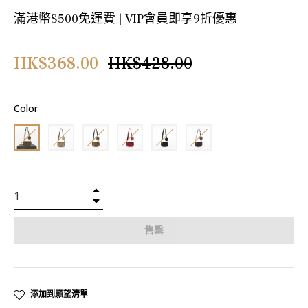
滿港幣$500免運費 | VIP會員即享9折優惠
正
HK$368.00
HK$428.00
常
價
Color
格
+
−
售罄
添加到願望清單