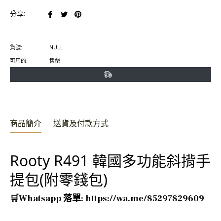
在
在
在
分享:
臉
推
Pinterest
書
特
上
貨號:
NULL
上
上
置
可用的:
售罄
分
發
頂
享
推
文
商品簡介
送貨及付款方式
Rooty R491 韓國多功能斜揹手
提包(附零錢包)
🛒Whatsapp 落單: https://wa.me/85297829609