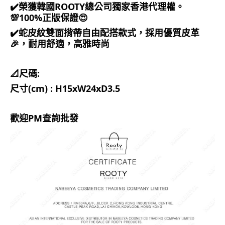
✔️榮獲韓國ROOTY總公司獨家香港代理權。
💯100%正版保證😍
✔️蛇皮紋雙面揹帶自由配搭款式，採用優質皮革
🎉，耐用舒適，高雅時尚
📐尺碼:
尺寸(cm) : H15xW24xD3.5
歡迎PM查詢批發