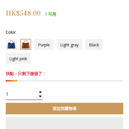
正
HK$548.00
1 可用
常
價
格
Color
Purple
Light gray
Black
Light pink
快點，只剩下幾個了：
+
−
添加到購物車