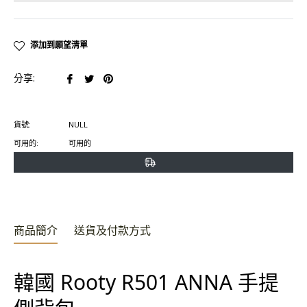
添加到願望清單
在
在
在
分享:
臉
推
Pinterest
書
特
上
貨號:
NULL
上
上
置
可用的:
可用的
分
發
頂
享
推
文
商品簡介
送貨及付款方式
韓國 Rooty R501 ANNA 手提