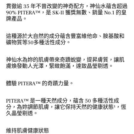
貫徹逾 35 年不曾改變的神奇配方，神仙水蘊含超過
90% PITERA™，是 SK-II 獲獎無數、銷量 No.1 的皇
牌產品。
這種源於大自然的成分蘊含豐富維他命、胺基酸和
礦物質等50多種活性成分。
神仙水為妳的肌膚帶來奇蹟蛻變，提昇膚質，讓肌
膚煥發動人光澤，緊緻飽滿，達致晶瑩剔透。
體驗 PITERA™ 的奇蹟力量。
PITERA™ 是一種天然成分，蘊含 50 多種活性成
分，為妳調節肌膚，讓它保持天然的健康狀態¹，恆
久晶瑩剔透。
維持肌膚健康狀態