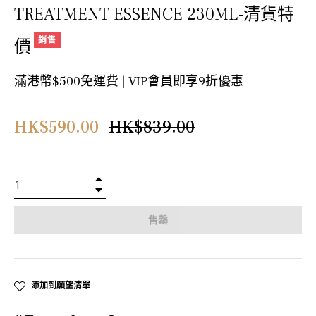
TREATMENT ESSENCE 230ML-清貨特
銷售
價
滿港幣$500免運費 | VIP會員即享9折優惠
正
HK$590.00
HK$839.00
常
價
格
+
−
售罄
添加到願望清單