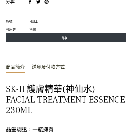
在
在
在
分享:
臉
推
Pinterest
書
特
上
貨號:
NULL
上
上
置
可用的:
售罄
分
發
頂
享
推
文
商品簡介
送貨及付款方式
SK-II 護膚精華(神仙水)
FACIAL TREATMENT ESSENCE
230ML
晶瑩剔透，一瓶擁有