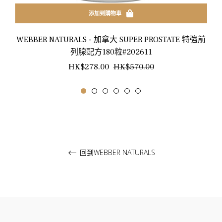
添加到購物車
WEBBER NATURALS - 加拿大 SUPER PROSTATE 特強前
列腺配方180粒#202611
正
銷
HK$278.00
HK$570.00
常
售
價
價
格
格
回到WEBBER NATURALS