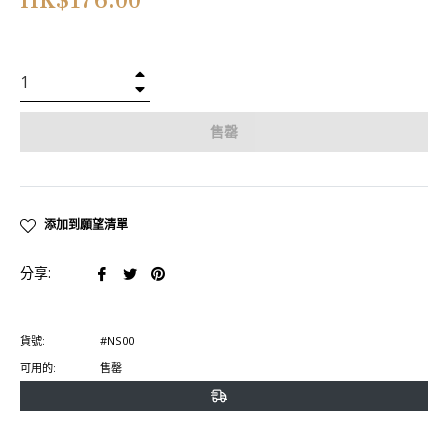
HK$176.00
常
價
格
+
−
售罄
添加到願望清單
在
在
在
分享:
臉
推
Pinterest
書
特
上
貨號:
#NS00
上
上
置
可用的:
售罄
分
發
頂
享
推
文