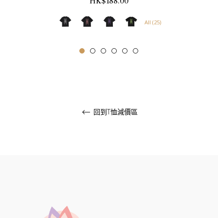
正
HK$188.00
常
All (25)
價
格
回到T恤減價區