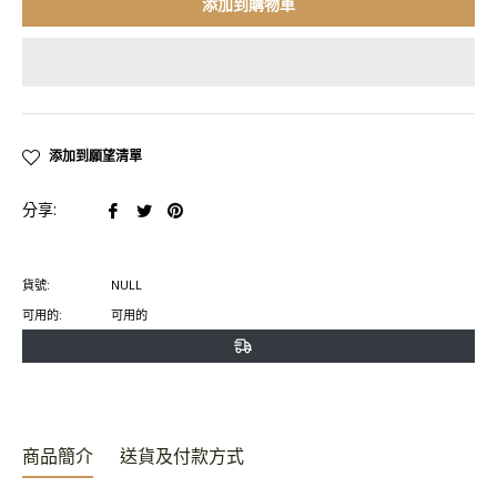
添加到購物車
添加到願望清單
在
在
在
分享:
臉
推
Pinterest
書
特
上
貨號:
NULL
上
上
置
可用的:
可用的
分
發
頂
享
推
文
商品簡介
送貨及付款方式