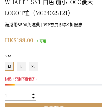
WHAT IT ISNT 白色 前小LOGO後大
LOGO T恤（MG2402ST21）
滿港幣$500免運費 | VIP會員即享9折優惠
正
HK$188.00
1 可用
常
價
格
Size
M
L
XL
快點，只剩下幾個了：
+
−