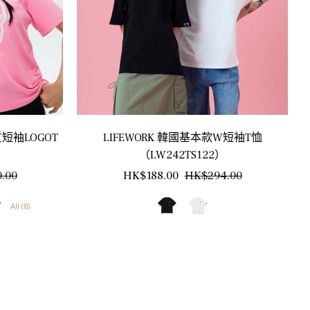
質短袖LOGOT
LIFEWORK 韓國基本款W短袖T恤
）
（LW242TS122）
銷
正
銷
.00
HK$188.00
HK$294.00
售
常
售
All (8)
價
價
價
格
格
格