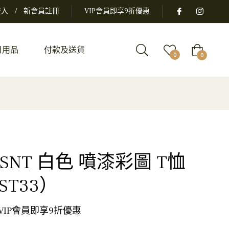
登入
/
新會員註冊
VIP會員即享9折優惠
日用品
付款及送貨
大
0
0
車
 ISNT 白色 噴漆彩圖 T恤
ST33）
 VIP會員即享9折優惠