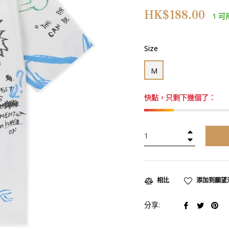
正
HK$188.00
1 可
常
價
格
Size
M
快點，只剩下幾個了：
+
−
添加到願望
相比
在
在
在
分享:
臉
推
Pin