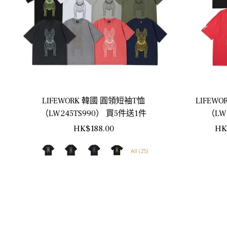
LIFEWORK 韓國 圓領短袖T恤
LIFEW
（LW245TS990） 買5件送1件
（LW
正
正
HK$188.00
HK
常
常
All (25)
價
價
格
格