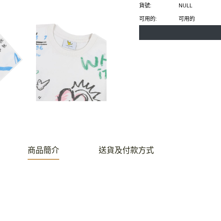
書
特
上
貨號:
NULL
上
上
置
可用的:
可用的
分
發
頂
享
推
文
商品簡介
送貨及付款方式