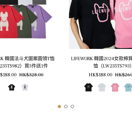
ORK 韓國法斗犬圖案圓領T恤
LIFEWORK 韓國2024女款棉
235TS982）買5件送1件
恤（LW235TS793
銷
正
$188.00
HK$328.00
HK$188.00
HK$260
售
常
價
價
格
格