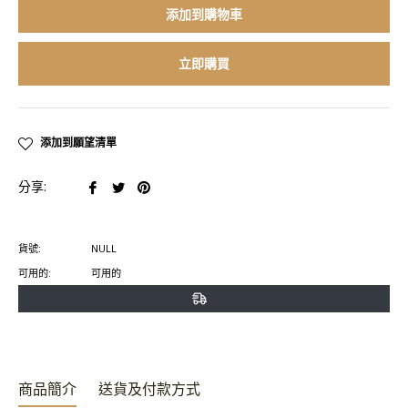
添加到購物車
立即購買
添加到願望清單
在
在
在
分享:
臉
推
Pinterest
書
特
上
貨號:
NULL
上
上
置
可用的:
可用的
分
發
頂
享
推
文
商品簡介
送貨及付款方式