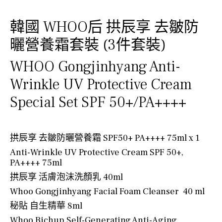
韓國 WHOO后 拱辰享
去皺防
曬營養霜套裝
(3件套裝)
WHOO Gongjinhyang Anti-
Wrinkle UV Protective Cream
Special Set SPF 50+/PA++++
拱辰享 去皺防曬營養霜 SPF50+ PA++++ 75ml x 1
Anti-Wrinkle UV Protective Cream S
PF 50+,
PA++++ 75ml
拱辰享 活膚泡沫洗顏乳 40ml
Whoo Gongjinhyang Facial Foam Cleanser 40 ml
秘貼 自生精華 8ml
Whoo Bichup Self-Generating Anti-Aging