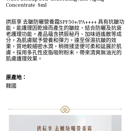
Concentrate 8ml
拱辰享 去皺防曬營養霜SPF50+/PA++++ 具有抗皺功
能，能護理因乾燥而產生的皺紋，結合防曬及抗衰
老護理功能。產品蘊含拱辰秘丹、加味逍遙散等成
分，為肌膚賦予營養和彈力，達至保濕抗皺的效
果，質地較細密水潤，稍微揉塗便可柔和延展於肌
膚。採用多孔性皮脂吸附粉末，帶來清爽無油光的
肌膚護理效果。
原產地：
韓國