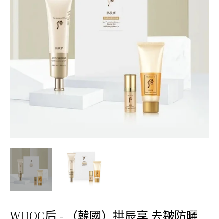
WHOO后 - （韓國）拱辰享 去皺防曬