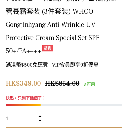
營養霜套裝 (3件套裝) WHOO
Gongjinhyang Anti-Wrinkle UV
Protective Cream Special Set SPF
銷售
50+/PA++++
滿港幣$500免運費 | VIP會員即享9折優惠
正
HK$348.00
HK$854.00
3 可用
常
價
快點，只剩下幾個了：
格
+
−