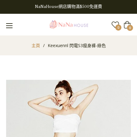
NaNaHouse網店購物滿$500免運費
大
0
0
車
主頁
/
Keexuennl 閃電S3瘦身褲-綠色