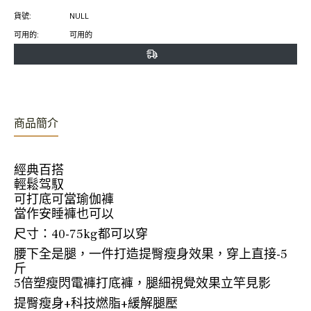
書
特
上
貨號:
NULL
上
上
置
可用的:
可用的
分
發
頂
享
推
文
商品簡介
經典百搭
輕鬆驾馭
可打底可當瑜伽褲
當作安睡褲也可以
尺寸：40-75kg都可以穿
腰下全是腿，一件打造提臀瘦身效果，穿上直接-5
斤
5倍塑瘦閃電褲打底褲，腿細視覺效果立竿見影
提臀瘦身+科技燃脂+緩解腿壓