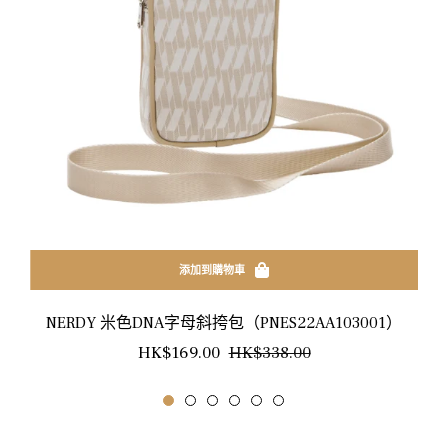
添加到購物車
NERDY 米色DNA字母斜挎包（PNES22AA103001）
正
銷
HK$169.00
HK$338.00
常
售
價
價
格
格