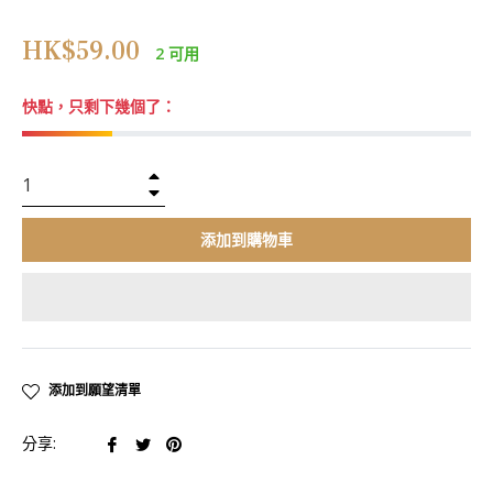
正
HK$59.00
2 可用
常
價
快點，只剩下幾個了：
格
+
−
添加到購物車
添加到願望清單
在
在
在
分享:
臉
推
Pinterest