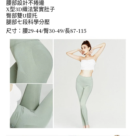
腰部設計不捲邊
X型3D織法緊實肚子
臀部雙U提托
腿部七段科學分壓
尺寸：腰29-44/臀30-49/長87-115