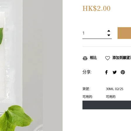
正
HK$2.00
常
價
格
+
−
添加到願望
相比
在
在
在
分享:
臉
推
Pin
書
特
上
貨號:
30ML 02/25
上
上
置
可用的:
可用的
分
發
頂
享
推
文