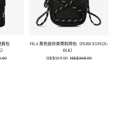
雙肩包
FILA 黑色迷你束帶斜挎包（FS3BCE5392X-
LK）
BLK）
銷
正
銷
.00
HK$169.00
HK$368.00
售
常
售
價
價
價
格
格
格