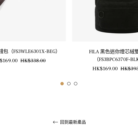
錢包（FS3WLE6301X-BEG）
FILA 黑色迷你燈芯絨
（FS3BPC6370F-B
銷
$169.00
HK$338.00
正
HK$169.00
HK$393
售
常
價
價
格
格
回到最新產品