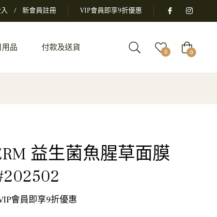
登入
/
新會員註冊
VIP會員即享9折優惠
日用品
付款及送貨
大
0
0
車
DERM 益生菌魚腥草面膜
202502
 VIP會員即享9折優惠