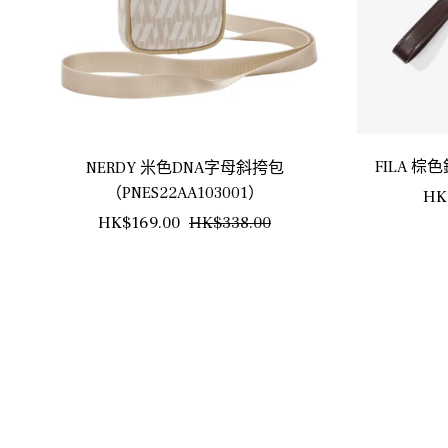
FILA 棕色
NERDY 米色DNA字母斜挎包
（PNES22AA103001）
正
HK
正
銷
HK$169.00
HK$338.00
常
常
售
價
價
價
格
格
格